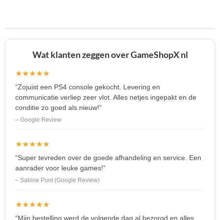
l
e
a
l
e
l
r
e
n
e
n
Wat klanten zeggen over GameShopX nl
★★★★★
“Zojuist een PS4 console gekocht. Levering en
communicatie verliep zeer vlot. Alles netjes ingepakt en de
conditie zo goed als nieuw!”
– Google Review
★★★★★
“Super tevreden over de goede afhandeling en service. Een
aanrader voor leuke games!”
– Sabine Punt (Google Review)
★★★★★
“Mijn bestelling werd de volgende dag al bezorgd en alles