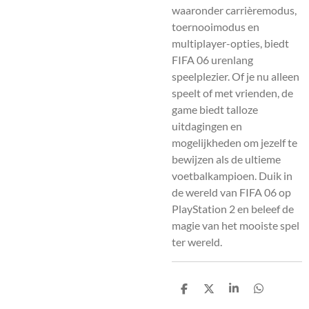
waaronder carrièremodus,
toernooimodus en
multiplayer-opties, biedt
FIFA 06 urenlang
speelplezier. Of je nu alleen
speelt of met vrienden, de
game biedt talloze
uitdagingen en
mogelijkheden om jezelf te
bewijzen als de ultieme
voetbalkampioen. Duik in
de wereld van FIFA 06 op
PlayStation 2 en beleef de
magie van het mooiste spel
ter wereld.
D
D
S
D
e
e
h
e