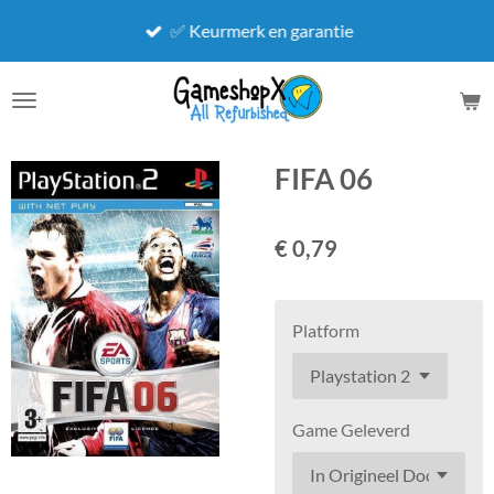
Ga
✅ Keurmerk en garantie
direct
naar
de
hoofdinhoud
FIFA 06
€ 0,79
Platform
Game Geleverd