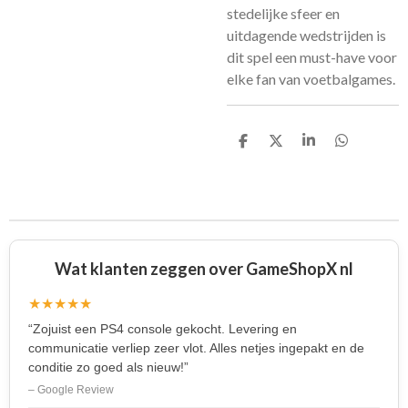
stedelijke sfeer en
uitdagende wedstrijden is
dit spel een must-have voor
elke fan van voetbalgames.
D
D
S
D
e
e
h
e
l
e
a
l
e
l
r
e
n
e
n
Wat klanten zeggen over GameShopX nl
★★★★★
“Zojuist een PS4 console gekocht. Levering en
communicatie verliep zeer vlot. Alles netjes ingepakt en de
conditie zo goed als nieuw!”
– Google Review