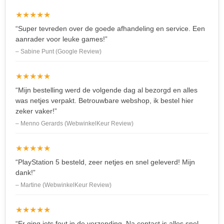
★★★★★
“Super tevreden over de goede afhandeling en service. Een
aanrader voor leuke games!”
– Sabine Punt (Google Review)
★★★★★
“Mijn bestelling werd de volgende dag al bezorgd en alles
was netjes verpakt. Betrouwbare webshop, ik bestel hier
zeker vaker!”
– Menno Gerards (WebwinkelKeur Review)
★★★★★
“PlayStation 5 besteld, zeer netjes en snel geleverd! Mijn
dank!”
– Martine (WebwinkelKeur Review)
★★★★★
“Er ging iets fout in de verzending. Na contact is alles snel