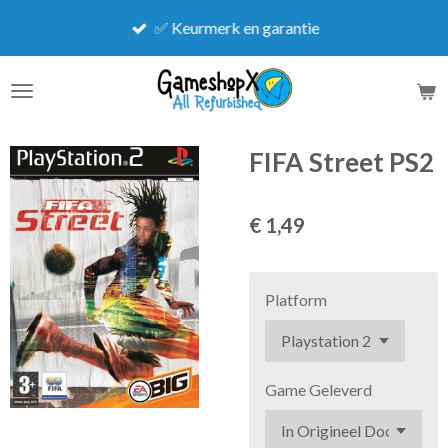
Ga
✅ Keurmerk en garantie
direct
naar
de
hoofdinhoud
FIFA Street PS2
€ 1,49
Platform
Game Geleverd