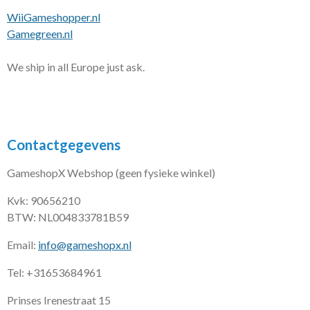
WiiGameshopper.nl
Gamegreen.nl
We ship in all Europe just ask.
Contactgegevens
GameshopX Webshop (geen fysieke winkel)
Kvk: 90656210
BTW: NL004833781B59
Email:
info@gameshopx.nl
Tel: +31653684961
Prinses Irenestraat 15