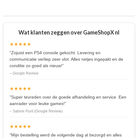
l
e
a
l
e
l
r
e
n
e
n
Wat klanten zeggen over GameShopX nl
★★★★★
“Zojuist een PS4 console gekocht. Levering en
communicatie verliep zeer vlot. Alles netjes ingepakt en de
conditie zo goed als nieuw!”
– Google Review
★★★★★
“Super tevreden over de goede afhandeling en service. Een
aanrader voor leuke games!”
– Sabine Punt (Google Review)
★★★★★
“Mijn bestelling werd de volgende dag al bezorgd en alles