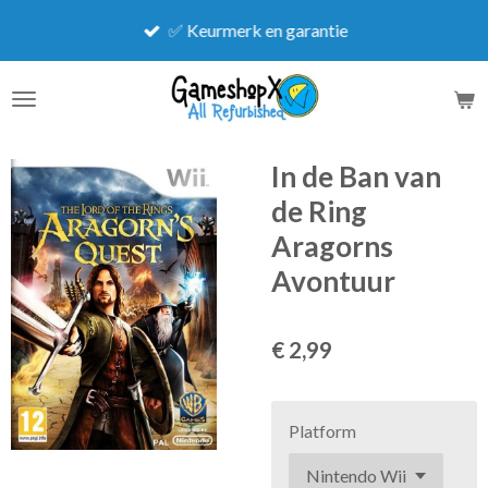
Ga
✅ Keurmerk en garantie
direct
naar
de
hoofdinhoud
In de Ban van
de Ring
Aragorns
Avontuur
€ 2,99
Platform