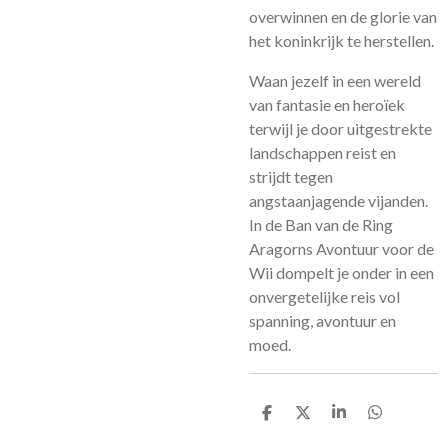
overwinnen en de glorie van
het koninkrijk te herstellen.
Waan jezelf in een wereld
van fantasie en heroïek
terwijl je door uitgestrekte
landschappen reist en
strijdt tegen
angstaanjagende vijanden.
In de Ban van de Ring
Aragorns Avontuur voor de
Wii dompelt je onder in een
onvergetelijke reis vol
spanning, avontuur en
moed.
D
D
S
D
e
e
h
e