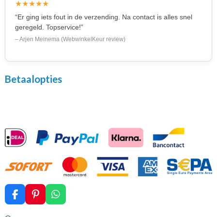
★★★★★
“Er ging iets fout in de verzending. Na contact is alles snel
geregeld. Topservice!”
– Arjen Meinema (WebwinkelKeur review)
Betaalopties
F
P
W
a
i
h
c
n
a