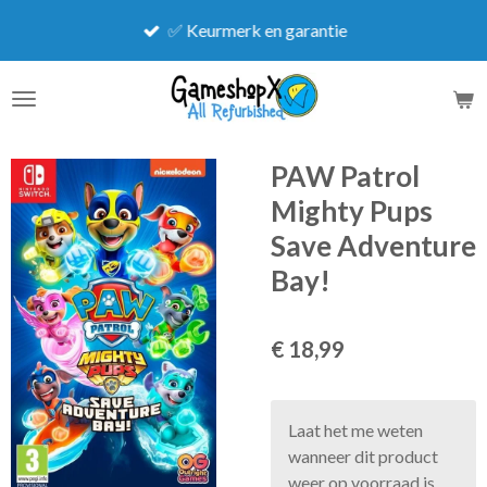
Ga
✅ Keurmerk en garantie
direct
naar
de
hoofdinhoud
PAW Patrol
Mighty Pups
Save Adventure
Bay!
€ 18,99
Laat het me weten
wanneer dit product
weer op voorraad is.