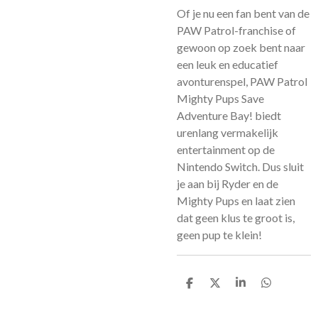
Of je nu een fan bent van de
PAW Patrol-franchise of
gewoon op zoek bent naar
een leuk en educatief
avonturenspel, PAW Patrol
Mighty Pups Save
Adventure Bay! biedt
urenlang vermakelijk
entertainment op de
Nintendo Switch. Dus sluit
je aan bij Ryder en de
Mighty Pups en laat zien
dat geen klus te groot is,
geen pup te klein!
D
D
S
D
e
e
h
e
l
e
a
l