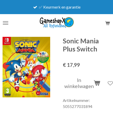
Ga
✅ Keurmerk en garantie
direct
naar
de
hoofdinhoud
Sonic Mania
Plus Switch
€ 17,99
In
winkelwagen
Artikelnummer:
5055277031894