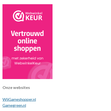
t
Onze websites
WiiGameshopper.nl
Gamegreen.nl