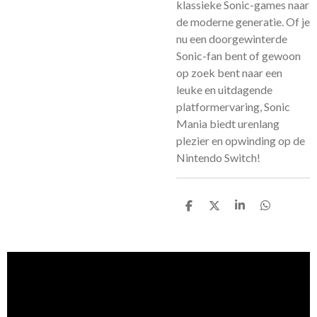
klassieke Sonic-games naar
de moderne generatie. Of je
nu een doorgewinterde
Sonic-fan bent of gewoon
op zoek bent naar een
leuke en uitdagende
platformervaring, Sonic
Mania biedt urenlang
plezier en opwinding op de
Nintendo Switch!
D
D
S
D
e
e
h
e
l
e
a
l
e
l
r
e
n
e
n