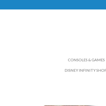
Ga
direct
naar
de
hoofdinhoud
CONSOLES & GAMES
DISNEY INFINITY SHO