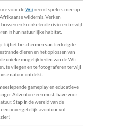
ure voor de
Wii
neemt spelers mee op
Afrikaanse wildernis. Verken
 bossen en kronkelende rivieren terwijl
ren in hun natuurlijke habitat.
lp bij het beschermen van bedreigde
estrande dieren en het oplossen van
de unieke mogelijkheden van de Wii-
n, te vliegen en te fotograferen terwijl
anse natuur ontdekt.
, meeslepende gameplay en educatieve
Ranger Adventure een must-have voor
atuur. Stap in de wereld van de
 een onvergetelijk avontuur vol
zier!