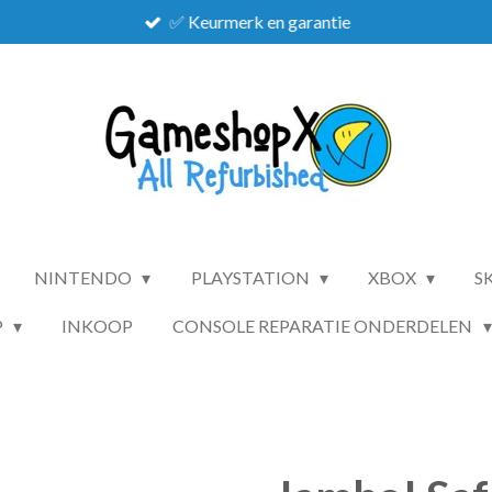
✅ Keurmerk en garantie
NINTENDO
PLAYSTATION
XBOX
S
P
INKOOP
CONSOLE REPARATIE ONDERDELEN