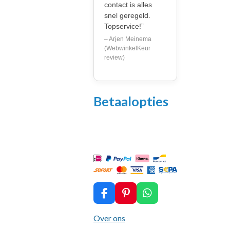
contact is alles
snel geregeld.
Topservice!”
– Arjen Meinema
(WebwinkelKeur
review)
Betaalopties
F
P
W
a
i
h
c
n
a
Over ons
e
t
t