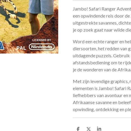
Jambo! Safari Ranger Advent
een opwindende reis door de 
uitgestrekte savannes, dichte
je op zoek gaat naar wilde die
Word een echte ranger en he
diersoorten, het redden van g
uitdagende puzzels. Gebruik 
afstandsbediening om te rijde
je de wonderen van de Afrika
Met zijn levendige graphics
elementen is Jambo! Safari 
liefhebbers van avontuur en n
Afrikaanse savanne en beleef
opwinding, ontdekking en ple
D
D
S