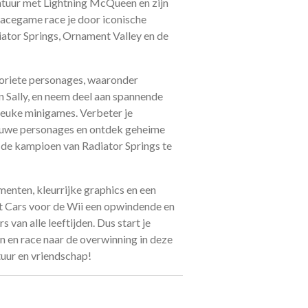
ntuur met Lightning McQueen en zijn
racegame race je door iconische
diator Springs, Ornament Valley en de
voriete personages, waaronder
 Sally, en neem deel aan spannende
 leuke minigames. Verbeter je
euwe personages en ontdek geheime
om de kampioen van Radiator Springs te
menten, kleurrijke graphics en een
t Cars voor de Wii een opwindende en
s van alle leeftijden. Dus start je
n en race naar de overwinning in deze
tuur en vriendschap!