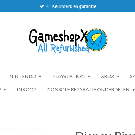
✅ Keurmerk en garantie
NINTENDO
PLAYSTATION
XBOX
S
P
INKOOP
CONSOLE REPARATIE ONDERDELEN