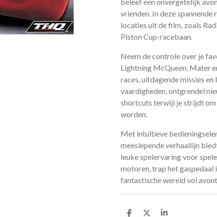
beleef een onvergetelijk avo
vrienden. In deze spannende 
locaties uit de film, zoals Ra
Piston Cup-racebaan.
Neem de controle over je fa
Lightning McQueen, Mater en
races, uitdagende missies en
vaardigheden, ontgrendel ni
shortcuts terwijl je strijdt 
worden.
Met intuïtieve bedieningsele
meeslepende verhaallijn bied
leuke spelervaring voor speler
motoren, trap het gaspedaal i
fantastische wereld vol avon
D
D
S