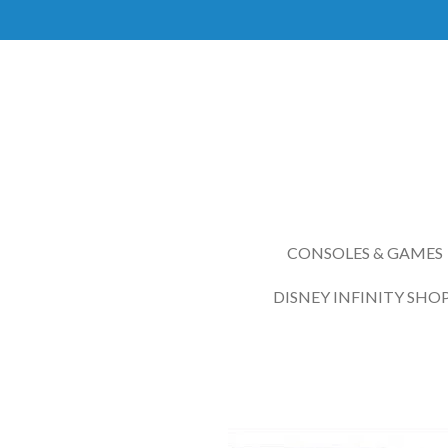
Ga
direct
naar
de
hoofdinhoud
CONSOLES & GAMES
DISNEY INFINITY SHO