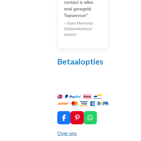
contact is alles
snel geregeld.
Topservice!”
– Arjen Meinema
(WebwinkelKeur
review)
Betaalopties
F
P
W
a
i
h
c
n
a
Over ons
e
t
t