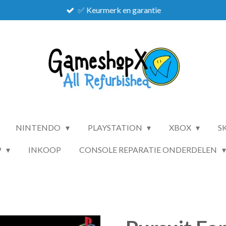
✅ Keurmerk en garantie
NINTENDO
PLAYSTATION
XBOX
S
P
INKOOP
CONSOLE REPARATIE ONDERDELEN