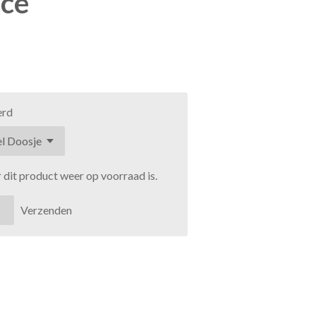
rce
erd
dit product weer op voorraad is.
Verzenden