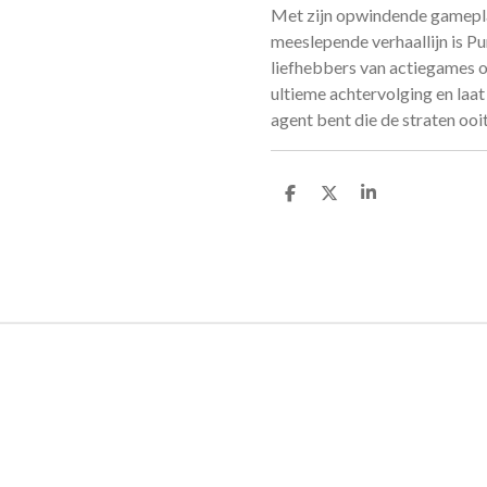
Met zijn opwindende gamepl
meeslepende verhaallijn is P
liefhebbers van actiegames o
ultieme achtervolging en laat 
agent bent die de straten oo
D
D
S
e
e
h
l
e
a
e
l
r
n
e