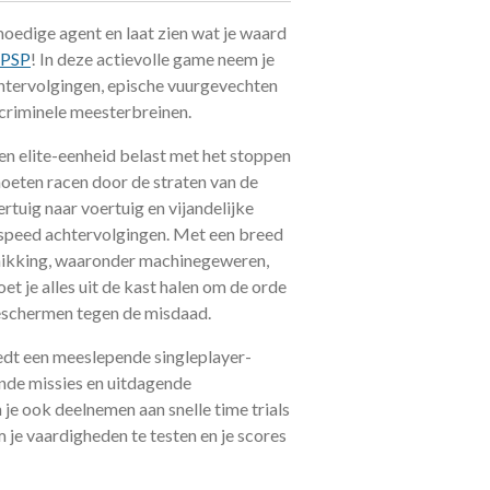
moedige agent en laat zien wat je waard
PSP
! In deze actievolle game neem je
tervolgingen, epische vuurgevechten
 criminele meesterbreinen.
 een elite-eenheid belast met het stoppen
moeten racen door de straten van de
tuig naar voertuig en vijandelijke
-speed achtervolgingen. Met een breed
chikking, waaronder machinegeweren,
t je alles uit de kast halen om de orde
beschermen tegen de misdaad.
edt een meeslepende singleplayer-
de missies en uitdagende
 je ook deelnemen aan snelle time trials
 je vaardigheden te testen en je scores