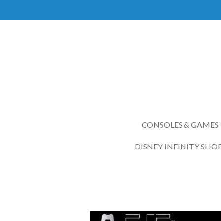
Ga
direct
naar
de
hoofdinhoud
CONSOLES & GAMES
DISNEY INFINITY SHO