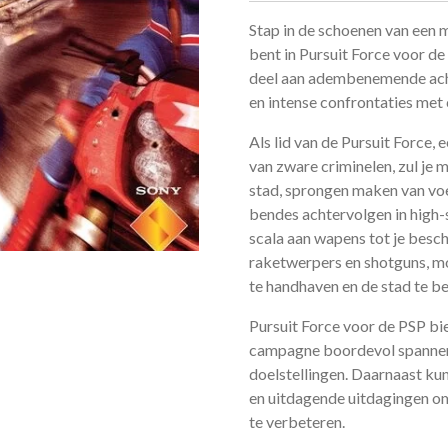
Stap in de schoenen van een 
bent in Pursuit Force voor de
deel aan adembenemende ach
en intense confrontaties met
Als lid van de Pursuit Force,
van zware criminelen, zul je 
stad, sprongen maken van voer
bendes achtervolgen in high
scala aan wapens tot je bes
raketwerpers en shotguns, moe
te handhaven en de stad te 
Pursuit Force voor de PSP bi
campagne boordevol spannen
doelstellingen. Daarnaast kun
en uitdagende uitdagingen om
te verbeteren.