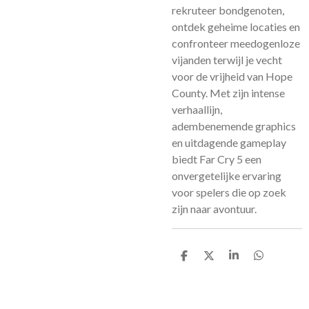
rekruteer bondgenoten,
ontdek geheime locaties en
confronteer meedogenloze
vijanden terwijl je vecht
voor de vrijheid van Hope
County. Met zijn intense
verhaallijn,
adembenemende graphics
en uitdagende gameplay
biedt Far Cry 5 een
onvergetelijke ervaring
voor spelers die op zoek
zijn naar avontuur.
D
D
S
D
e
e
h
e
l
e
a
l
e
l
r
e
n
e
n