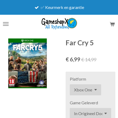
Ga
✅ Keurmerk en garantie
direct
naar
de
hoofdinhoud
Far Cry 5
€ 6,99
€ 14,99
Platform
Game Geleverd