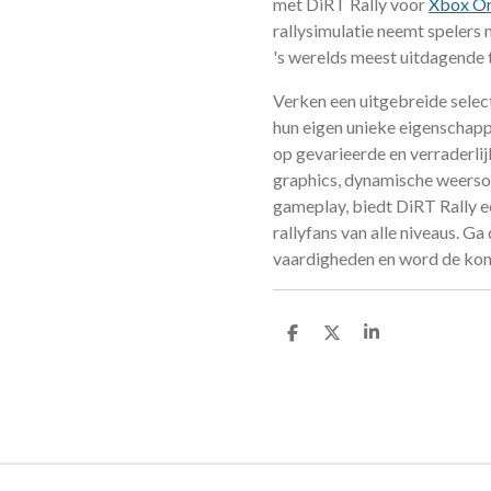
met DiRT Rally voor
Xbox O
rallysimulatie neemt speler
's werelds meest uitdagende 
Verken een uitgebreide select
hun eigen unieke eigenschapp
op gevarieerde en verraderlij
graphics, dynamische weers
gameplay, biedt DiRT Rally 
rallyfans van alle niveaus. Ga
vaardigheden en word de koni
D
D
S
e
e
h
l
e
a
e
l
r
n
e