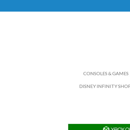
Ga
direct
naar
de
hoofdinhoud
CONSOLES & GAMES
DISNEY INFINITY SHO