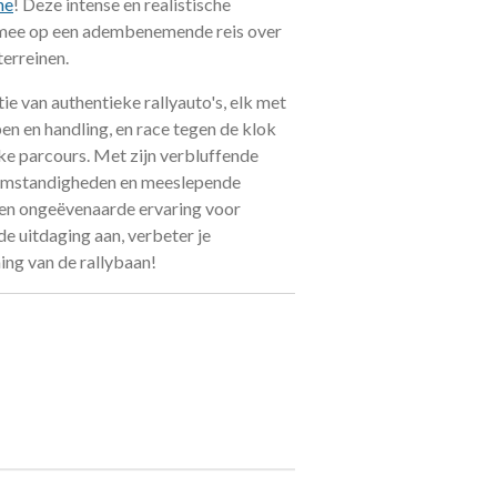
ne
! Deze intense en realistische
s mee op een adembenemende reis over
terreinen.
ie van authentieke rallyauto's, elk met
en en handling, en race tegen de klok
ke parcours. Met zijn verbluffende
omstandigheden en meeslepende
een ongeëvenaarde ervaring voor
 de uitdaging aan, verbeter je
ng van de rallybaan!