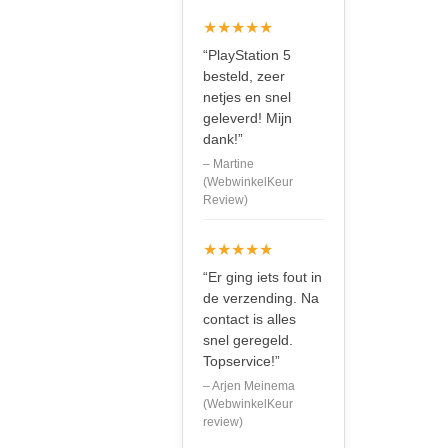
★★★★★
“PlayStation 5
besteld, zeer
netjes en snel
geleverd! Mijn
dank!”
– Martine
(WebwinkelKeur
Review)
★★★★★
“Er ging iets fout in
de verzending. Na
contact is alles
snel geregeld.
Topservice!”
– Arjen Meinema
(WebwinkelKeur
review)