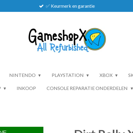
✅ Keurmerk en garantie
NINTENDO
PLAYSTATION
XBOX
S
P
INKOOP
CONSOLE REPARATIE ONDERDELEN