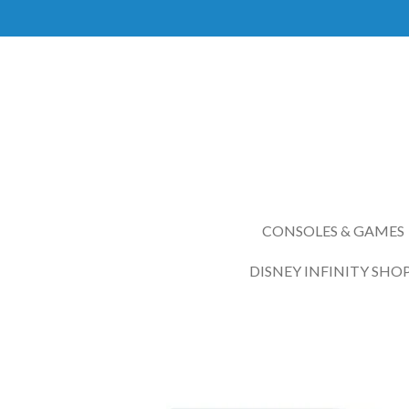
Ga
direct
naar
de
hoofdinhoud
CONSOLES & GAMES
DISNEY INFINITY SHO