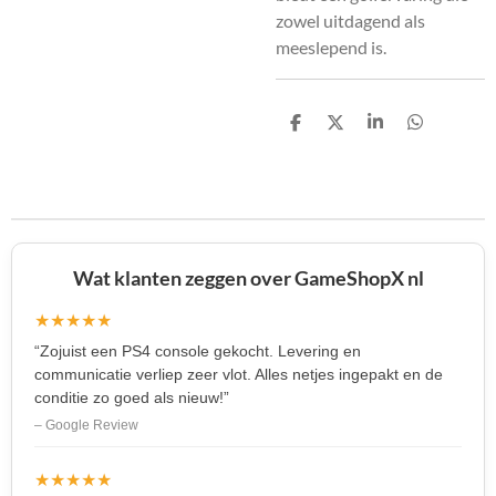
zowel uitdagend als
meeslepend is.
D
D
S
D
e
e
h
e
l
e
a
l
e
l
r
e
n
e
n
Wat klanten zeggen over GameShopX nl
★★★★★
“Zojuist een PS4 console gekocht. Levering en
communicatie verliep zeer vlot. Alles netjes ingepakt en de
conditie zo goed als nieuw!”
– Google Review
★★★★★