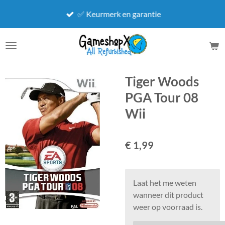
Ga
✅ Keurmerk en garantie
direct
naar
de
hoofdinhoud
Tiger Woods
PGA Tour 08
Wii
€ 1,99
Laat het me weten
wanneer dit product
weer op voorraad is.