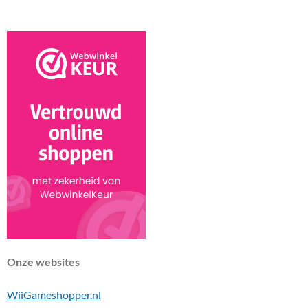
k
s
p
t
Onze websites
WiiGameshopper.nl