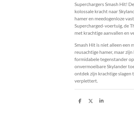
Superchargers Smash Hit! De
kolossale kracht naar Skylan
hamer en meedogenloze vastb
Supercharged-voertuig, de T
met krachtige aanvallen en v
Smash Hit is niet alleen een 
reusachtige hamer, maar zij
formidabele tegenstander op 
onvermoeibare Skylander toe 
ontdek zijn krachtige slagen t
verplettert.
D
D
S
e
e
h
l
e
a
e
l
r
n
e