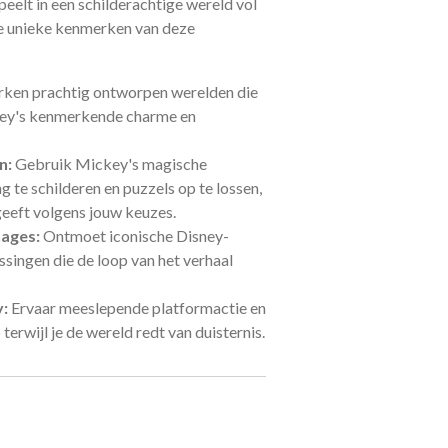
elt in een schilderachtige wereld vol
e unieke kenmerken van deze
ken prachtig ontworpen werelden die
ney's kenmerkende charme en
n:
Gebruik Mickey's magische
te schilderen en puzzels op te lossen,
geeft volgens jouw keuzes.
ages:
Ontmoet iconische Disney-
singen die de loop van het verhaal
y:
Ervaar meeslepende platformactie en
terwijl je de wereld redt van duisternis.