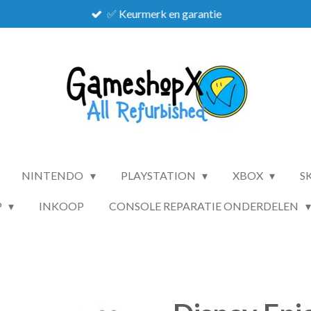
✅ Keurmerk en garantie
NINTENDO
PLAYSTATION
XBOX
S
P
INKOOP
CONSOLE REPARATIE ONDERDELEN