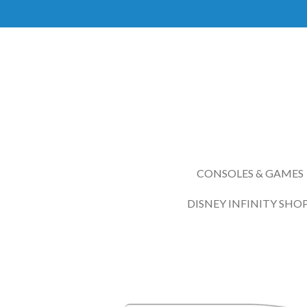
Ga
direct
naar
de
hoofdinhoud
CONSOLES & GAMES
DISNEY INFINITY SHO