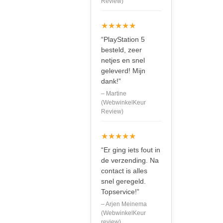
Review)
★★★★★
“PlayStation 5
besteld, zeer
netjes en snel
geleverd! Mijn
dank!”
– Martine
(WebwinkelKeur
Review)
★★★★★
“Er ging iets fout in
de verzending. Na
contact is alles
snel geregeld.
Topservice!”
– Arjen Meinema
(WebwinkelKeur
review)