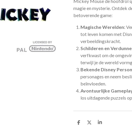
Mickey Mouse de hoofdrol spe
magie en mysterie. Ontdek d
betoverende game:
Magische Werelden:
Ver
tot leven komen met Dis
verbeeldingskracht.
Schilderen en Verdunne
verfkwast om de omgeving 
terwijl je de wereld vorm
Bekende Disney Person
personages en neem beslis
beïnvloeden.
Avontuurlijke Gamepla
los uitdagende puzzels op 
D
D
S
e
e
h