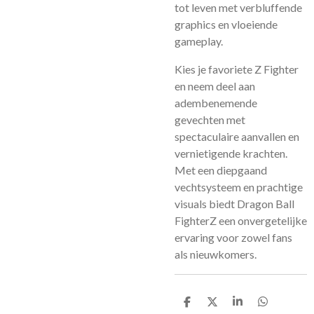
tot leven met verbluffende
graphics en vloeiende
gameplay.
Kies je favoriete Z Fighter
en neem deel aan
adembenemende
gevechten met
spectaculaire aanvallen en
vernietigende krachten.
Met een diepgaand
vechtsysteem en prachtige
visuals biedt Dragon Ball
FighterZ een onvergetelijke
ervaring voor zowel fans
als nieuwkomers.
D
D
S
D