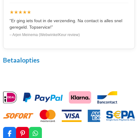
★★★★★
“Er ging iets fout in de verzending. Na contact is alles snel
geregeld. Topservice!”
– Arjen Meinema (WebwinkelKeur review)
Betaalopties
F
P
W