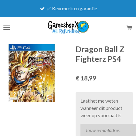
Ga
✅ Keurmerk en garantie
direct
naar
de
hoofdinhoud
Dragon Ball Z
Fighterz PS4
€ 18,99
Laat het me weten
wanneer dit product
weer op voorraad is.