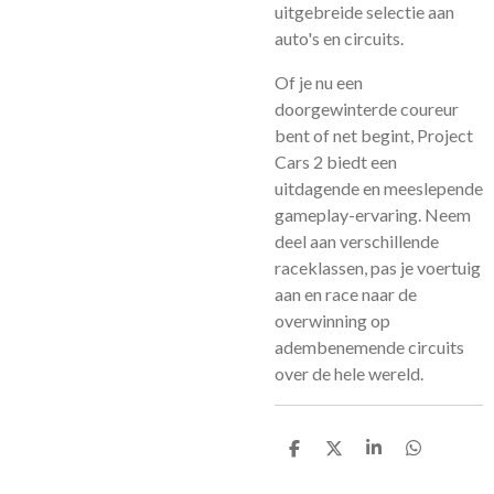
uitgebreide selectie aan
auto's en circuits.
Of je nu een
doorgewinterde coureur
bent of net begint, Project
Cars 2 biedt een
uitdagende en meeslepende
gameplay-ervaring. Neem
deel aan verschillende
raceklassen, pas je voertuig
aan en race naar de
overwinning op
adembenemende circuits
over de hele wereld.
D
D
S
D
e
e
h
e
l
e
a
l