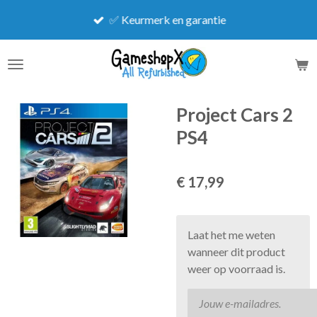
Ga
✅ Keurmerk en garantie
direct
naar
de
hoofdinhoud
Project Cars 2
PS4
€ 17,99
Laat het me weten
wanneer dit product
weer op voorraad is.