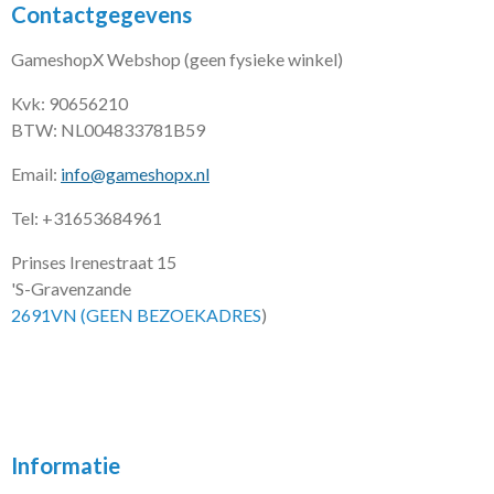
Contactgegevens
GameshopX Webshop (geen fysieke winkel)
Kvk: 90656210
BTW: NL004833781B59
Email:
info@gameshopx.nl
Tel: +31653684961
Prinses Irenestraat 15
'S-Gravenzande
2691VN (GEEN BEZOEKADRES
)
Informatie