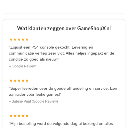
e
l
r
e
n
e
n
Wat klanten zeggen over GameShopX nl
★★★★★
“Zojuist een PS4 console gekocht. Levering en
communicatie verliep zeer vlot. Alles netjes ingepakt en de
conditie zo goed als nieuw!”
– Google Review
★★★★★
“Super tevreden over de goede afhandeling en service. Een
aanrader voor leuke games!”
– Sabine Punt (Google Review)
★★★★★
“Mijn bestelling werd de volgende dag al bezorgd en alles