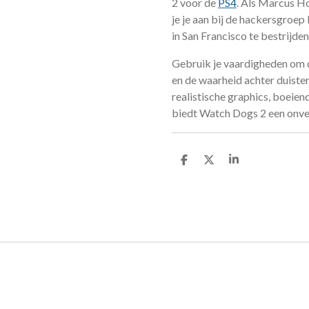
2 voor de
PS4
. Als Marcus Ho
je je aan bij de hackersgroep
in San Francisco te bestrijden
Gebruik je vaardigheden om d
en de waarheid achter duiste
realistische graphics, boeie
biedt Watch Dogs 2 een onver
D
D
S
e
e
h
l
e
a
e
l
r
n
e