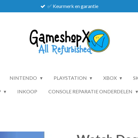
✅ Keurmerk en garantie
NINTENDO
PLAYSTATION
XBOX
S
P
INKOOP
CONSOLE REPARATIE ONDERDELEN