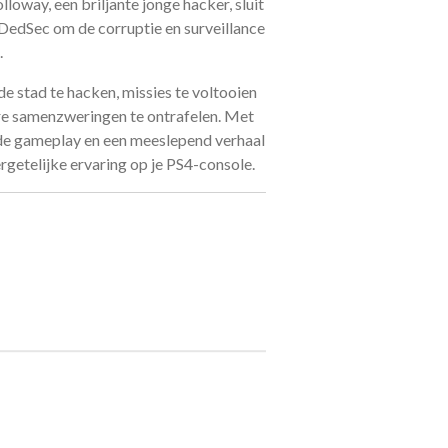
lloway, een briljante jonge hacker, sluit
 DedSec om de corruptie en surveillance
.
e stad te hacken, missies te voltooien
re samenzweringen te ontrafelen. Met
nde gameplay en een meeslepend verhaal
getelijke ervaring op je PS4-console.