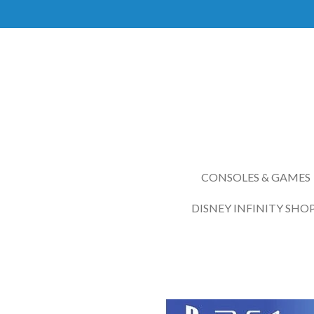
Ga
direct
naar
de
hoofdinhoud
CONSOLES & GAMES
DISNEY INFINITY SHO