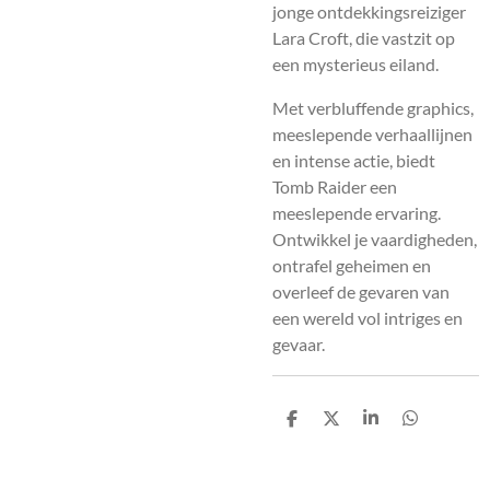
jonge ontdekkingsreiziger
Lara Croft, die vastzit op
een mysterieus eiland.
Met verbluffende graphics,
meeslepende verhaallijnen
en intense actie, biedt
Tomb Raider een
meeslepende ervaring.
Ontwikkel je vaardigheden,
ontrafel geheimen en
overleef de gevaren van
een wereld vol intriges en
gevaar.
D
D
S
D
e
e
h
e
l
e
a
l
e
l
r
e