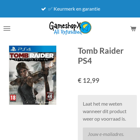
Ga
✅ Keurmerk en garantie
direct
naar
de
hoofdinhoud
Tomb Raider
PS4
€ 12,99
Laat het me weten
wanneer dit product
weer op voorraad is.