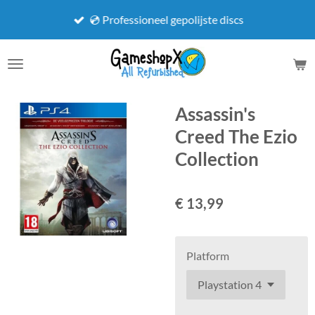
Ga
💿 Professioneel gepolijste discs
direct
naar
de
hoofdinhoud
Assassin's
Creed The Ezio
Collection
€ 13,99
Platform