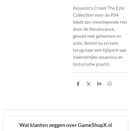
Assassin's Creed The Ezio
Collection voor de PS4
biedt een meeslepende reis
door de Renaissance,
gevuld met geheimen en
actie. Bestel nu en keer
terug naar een tijdperk van
meesterlijke assassins en
historische pracht.
D
D
S
D
e
e
h
e
l
e
a
l
e
l
r
e
n
e
n
Wat klanten zeggen over GameShopX nl