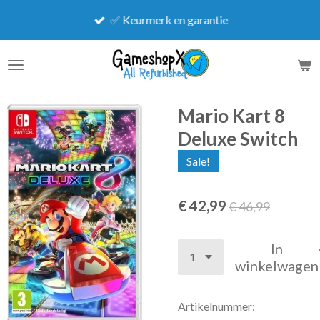
Ga
✅ Keurmerk en garantie
direct
naar
de
hoofdinhoud
Mario Kart 8
Deluxe Switch
Sale!
€ 42,99
€ 46,99
In
winkelwagen
Artikelnummer: