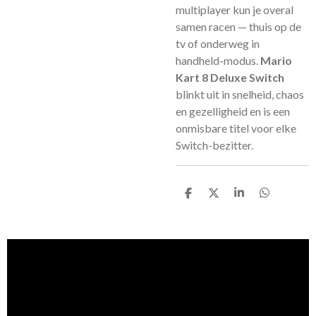
multiplayer kun je overal
samen racen — thuis op de
tv of onderweg in
handheld-modus.
Mario
Kart 8 Deluxe Switch
blinkt uit in snelheid, chaos
en gezelligheid en is een
onmisbare titel voor elke
Switch-bezitter.
D
D
S
D
e
e
h
e
l
e
a
l
e
l
r
e
n
e
n