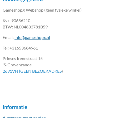
GameshopX Webshop (geen fysieke winkel)
Kvk: 90656210
BTW: NL004833781B59
Email:
info@gameshopx.nl
Tel: +31653684961
Prinses Irenestraat 15
'S-Gravenzande
2691VN (GEEN BEZOEKADRES
)
Informatie
Algemene voorwaarden