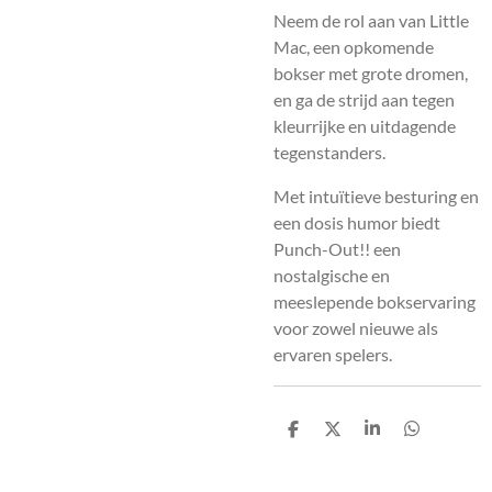
Neem de rol aan van Little
Mac, een opkomende
bokser met grote dromen,
en ga de strijd aan tegen
kleurrijke en uitdagende
tegenstanders.
Met intuïtieve besturing en
een dosis humor biedt
Punch-Out!! een
nostalgische en
meeslepende bokservaring
voor zowel nieuwe als
ervaren spelers.
D
D
S
D
e
e
h
e
l
e
a
l
e
l
r
e