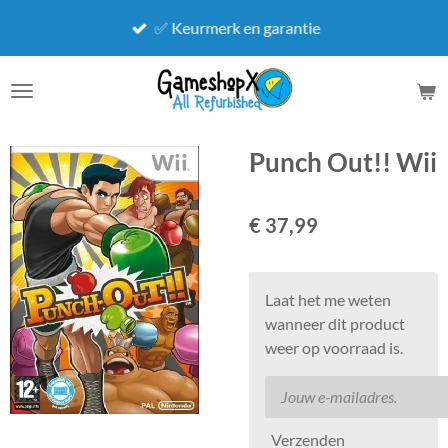
Ga
✅ Keurmerk en garantie
direct
naar
de
hoofdinhoud
Punch Out!! Wii
€ 37,99
Laat het me weten
wanneer dit product
weer op voorraad is.
Verzenden