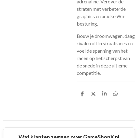
adrenaline. Verover de
straten met verbeterde
graphics en unieke Wii-
besturing.
Bouw je droomwagen, daag
rivalen uit in straatraces en
voel de spanning van het
racen op het scherpst van
de snede in deze ultieme
competitie.
D
D
S
D
e
e
h
e
l
e
a
l
e
l
r
e
n
e
n
Wat klanten zeggen over GameShopX nl