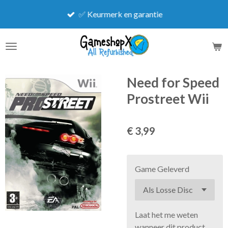
Ga
✅ Keurmerk en garantie
direct
naar
de
hoofdinhoud
Need for Speed
Prostreet Wii
€ 3,99
Game Geleverd
Laat het me weten
wanneer dit product