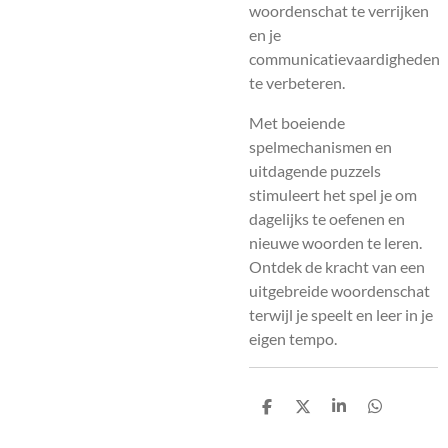
woordenschat te verrijken
en je
communicatievaardigheden
te verbeteren.
Met boeiende
spelmechanismen en
uitdagende puzzels
stimuleert het spel je om
dagelijks te oefenen en
nieuwe woorden te leren.
Ontdek de kracht van een
uitgebreide woordenschat
terwijl je speelt en leer in je
eigen tempo.
D
D
S
D
e
e
h
e
l
e
a
l