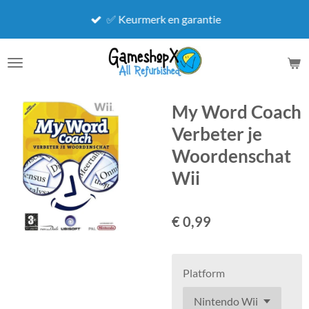
Ga
✅ Keurmerk en garantie
direct
naar
de
hoofdinhoud
My Word Coach
Verbeter je
Woordenschat
Wii
€ 0,99
Platform