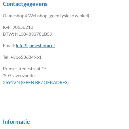
Contactgegevens
GameshopX Webshop (geen fysieke winkel)
Kvk: 90656210
BTW: NL004833781B59
Email:
info@gameshopx.nl
Tel: +31653684961
Prinses Irenestraat 15
'S-Gravenzande
2691VN (GEEN BEZOEKADRES
)
Informatie