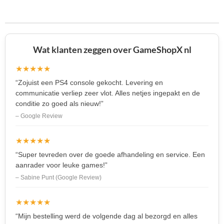
e
l
r
e
n
e
n
Wat klanten zeggen over GameShopX nl
★★★★★
“Zojuist een PS4 console gekocht. Levering en
communicatie verliep zeer vlot. Alles netjes ingepakt en de
conditie zo goed als nieuw!”
– Google Review
★★★★★
“Super tevreden over de goede afhandeling en service. Een
aanrader voor leuke games!”
– Sabine Punt (Google Review)
★★★★★
“Mijn bestelling werd de volgende dag al bezorgd en alles