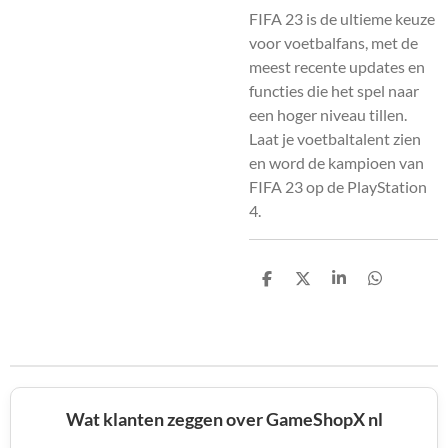
FIFA 23 is de ultieme keuze
voor voetbalfans, met de
meest recente updates en
functies die het spel naar
een hoger niveau tillen.
Laat je voetbaltalent zien
en word de kampioen van
FIFA 23 op de PlayStation
4.
D
D
S
D
e
e
h
e
l
e
a
l
e
l
r
e
n
e
n
Wat klanten zeggen over GameShopX nl