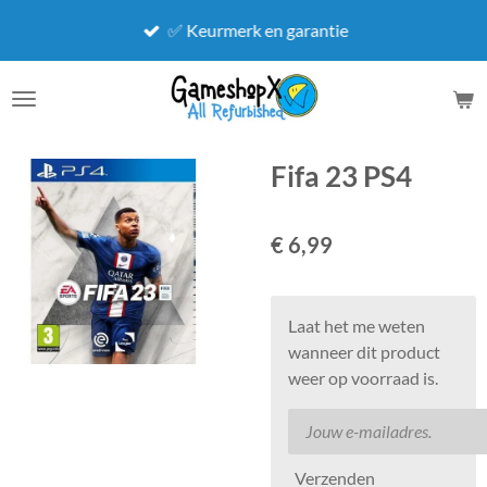
Ga
✅ Keurmerk en garantie
direct
naar
de
hoofdinhoud
Fifa 23 PS4
€ 6,99
Laat het me weten
wanneer dit product
weer op voorraad is.
Verzenden