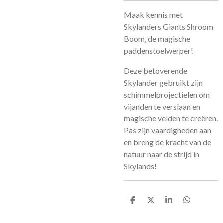
Maak kennis met
Skylanders Giants Shroom
Boom, de magische
paddenstoelwerper!
Deze betoverende
Skylander gebruikt zijn
schimmelprojectielen om
vijanden te verslaan en
magische velden te creëren.
Pas zijn vaardigheden aan
en breng de kracht van de
natuur naar de strijd in
Skylands!
D
D
S
D
e
e
h
e
l
e
a
l