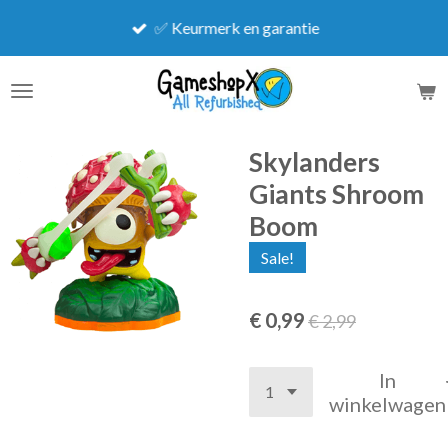
Ga
✅ Keurmerk en garantie
direct
naar
de
hoofdinhoud
Skylanders
Giants Shroom
Boom
Sale!
€ 0,99
€ 2,99
In
winkelwagen