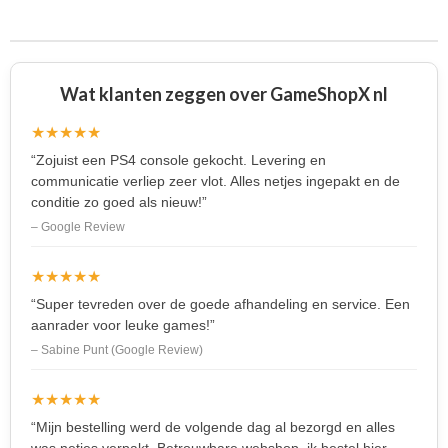
e
l
r
e
n
e
n
Wat klanten zeggen over GameShopX nl
★★★★★
“Zojuist een PS4 console gekocht. Levering en
communicatie verliep zeer vlot. Alles netjes ingepakt en de
conditie zo goed als nieuw!”
– Google Review
★★★★★
“Super tevreden over de goede afhandeling en service. Een
aanrader voor leuke games!”
– Sabine Punt (Google Review)
★★★★★
“Mijn bestelling werd de volgende dag al bezorgd en alles
was netjes verpakt. Betrouwbare webshop, ik bestel hier