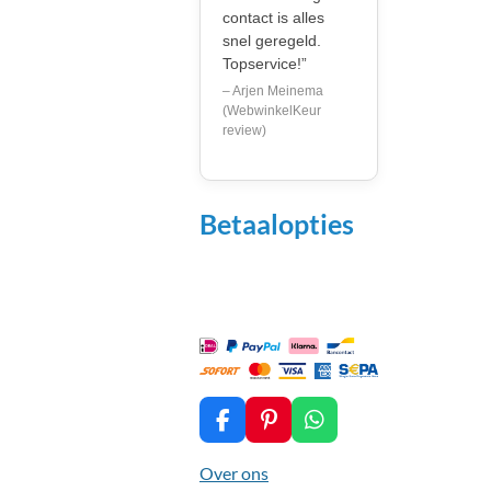
contact is alles
snel geregeld.
Topservice!”
– Arjen Meinema
(WebwinkelKeur
review)
Betaalopties
F
P
W
a
i
h
c
n
a
Over ons