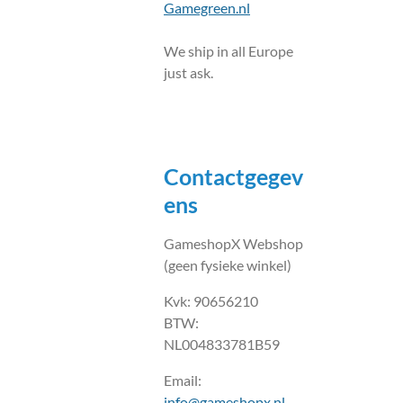
Gamegreen.nl
We ship in all Europe
just ask.
Contactgegev
ens
GameshopX Webshop
(geen fysieke winkel)
Kvk: 90656210
BTW:
NL004833781B59
Email:
info@gameshopx.nl