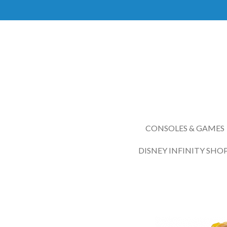
Ga
direct
naar
de
hoofdinhoud
CONSOLES & GAMES
DISNEY INFINITY SHO