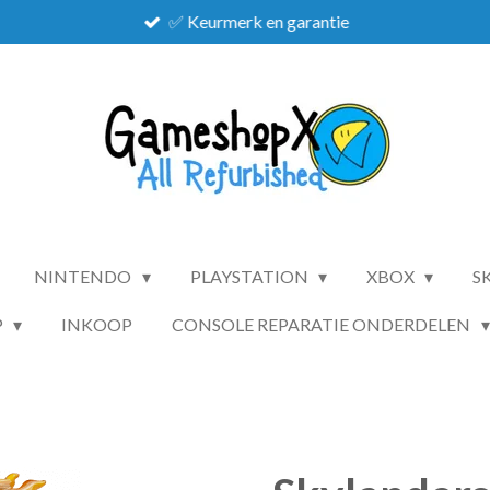
✅ Keurmerk en garantie
NINTENDO
PLAYSTATION
XBOX
S
P
INKOOP
CONSOLE REPARATIE ONDERDELEN