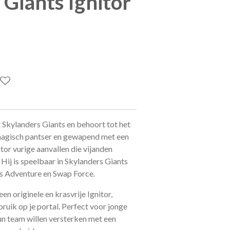
 Giants Ignitor
it Skylanders Giants en behoort tot het
 magisch pantser en gewapend met een
or vurige aanvallen die vijanden
 Hij is speelbaar in Skylanders Giants
’s Adventure en Swap Force.
een originele en krasvrije Ignitor,
ruik op je portal. Perfect voor jonge
un team willen versterken met een