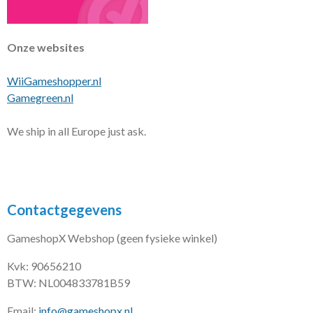
Onze websites
WiiGameshopper.nl
Gamegreen.nl
We ship in all Europe just ask.
Contactgegevens
GameshopX Webshop (geen fysieke winkel)
Kvk: 90656210
BTW: NL004833781B59
Email:
info@gameshopx.nl