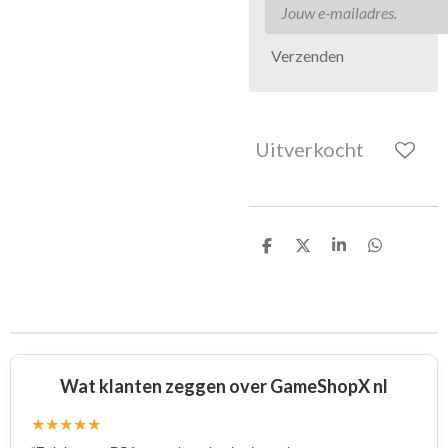
Verzenden
Uitverkocht
D
D
S
D
e
e
h
e
l
e
a
l
e
l
r
e
n
e
n
Wat klanten zeggen over GameShopX nl
★★★★★