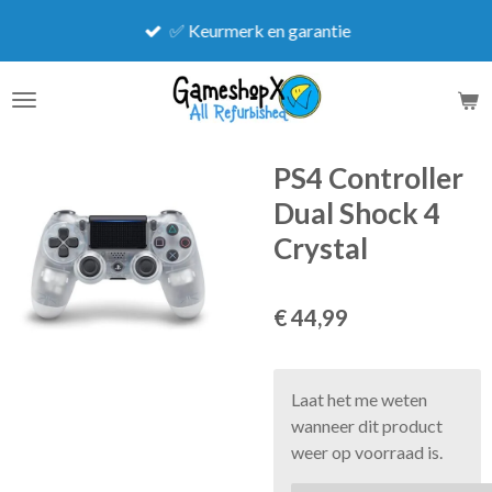
Ga
✅ Keurmerk en garantie
direct
naar
de
hoofdinhoud
PS4 Controller
Dual Shock 4
Crystal
€ 44,99
Laat het me weten
wanneer dit product
weer op voorraad is.