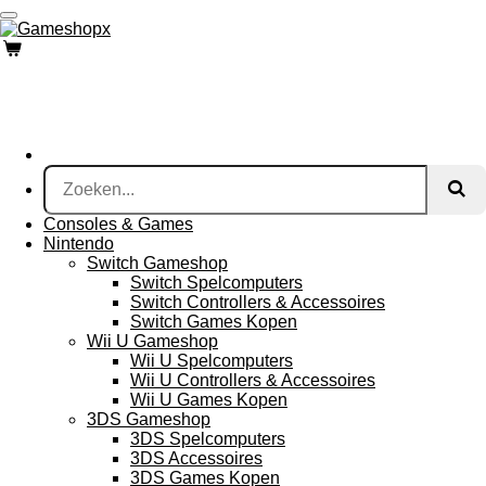
Ga
direct
naar
de
hoofdinhoud
Consoles & Games
Nintendo
Switch Gameshop
Switch Spelcomputers
Switch Controllers & Accessoires
Switch Games Kopen
Wii U Gameshop
Wii U Spelcomputers
Wii U Controllers & Accessoires
Wii U Games Kopen
3DS Gameshop
3DS Spelcomputers
3DS Accessoires
3DS Games Kopen