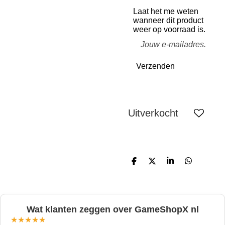
Laat het me weten
wanneer dit product
weer op voorraad is.
Verzenden
Uitverkocht
D
D
S
D
e
e
h
e
l
e
a
l
e
l
r
e
n
e
n
Wat klanten zeggen over GameShopX nl
★★★★★