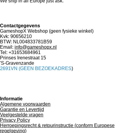
We ship in all Europe just ask.
Contactgegevens
GameshopX Webshop (geen fysieke winkel)
Kvk: 90656210
BTW: NL004833781B59
Email:
info@gameshopx.nl
Tel: +31653684961
Prinses Irenestraat 15
'S-Gravenzande
2691VN (GEEN BEZOEKADRES
)
Informatie
Algemene voorwaarden
Garantie en Levertijd
Veelgestelde vragen
Privacy Policy
Herroepingsrecht & retourinstructie (conform Europese
regelgeving)