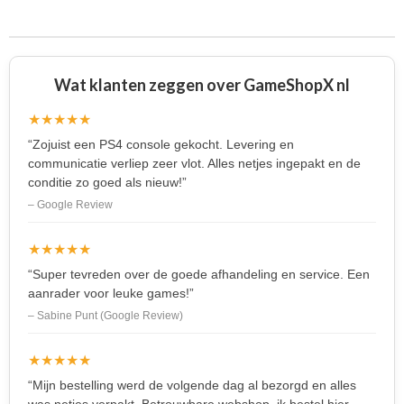
e
l
r
e
n
e
n
Wat klanten zeggen over GameShopX nl
★★★★★
“Zojuist een PS4 console gekocht. Levering en
communicatie verliep zeer vlot. Alles netjes ingepakt en de
conditie zo goed als nieuw!”
– Google Review
★★★★★
“Super tevreden over de goede afhandeling en service. Een
aanrader voor leuke games!”
– Sabine Punt (Google Review)
★★★★★
“Mijn bestelling werd de volgende dag al bezorgd en alles
was netjes verpakt. Betrouwbare webshop, ik bestel hier