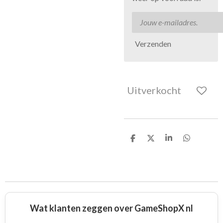
Verzenden
Uitverkocht
D
D
S
D
e
e
h
e
l
e
a
l
e
l
r
e
n
e
n
Wat klanten zeggen over GameShopX nl