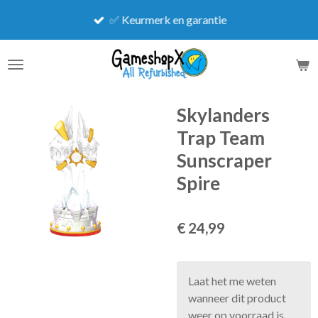
Ga
✅ Keurmerk en garantie
direct
naar
de
hoofdinhoud
Skylanders
Trap Team
Sunscraper
Spire
€ 24,99
Laat het me weten
wanneer dit product
weer op voorraad is.