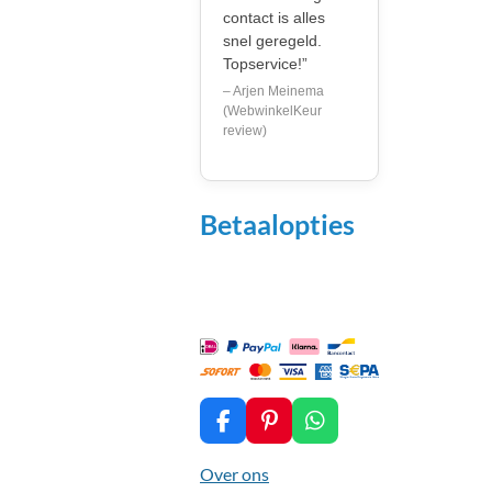
contact is alles
snel geregeld.
Topservice!”
– Arjen Meinema
(WebwinkelKeur
review)
Betaalopties
F
P
W
a
i
h
c
n
a
Over ons