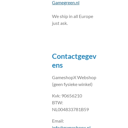
Gamegreen.nl
We ship in all Europe
just ask.
Contactgegev
ens
GameshopX Webshop
(geen fysieke winkel)
Kvk: 90656210
BTW:
NL004833781B59
Email:
info@gameshopx.nl