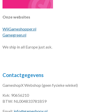
Onze websites
WiiGameshopper.nl
Gamegreen.nl
We ship in all Europe just ask.
Contactgegevens
GameshopX Webshop (geen fysieke winkel)
Kvk: 90656210
BTW: NL004833781B59
Email:
info@gameshopx.nl