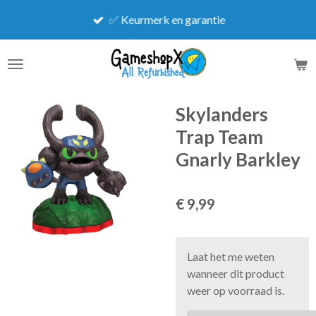
Ga
✅ Keurmerk en garantie
direct
naar
de
hoofdinhoud
Skylanders
Trap Team
Gnarly Barkley
€ 9,99
Laat het me weten
wanneer dit product
weer op voorraad is.