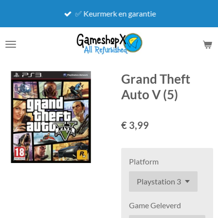
Ga
✅ Keurmerk en garantie
direct
naar
de
hoofdinhoud
Grand Theft
Auto V (5)
€ 3,99
Platform
Game Geleverd