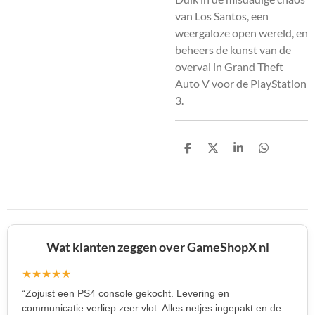
van Los Santos, een
weergaloze open wereld, en
beheers de kunst van de
overval in Grand Theft
Auto V voor de PlayStation
3.
D
D
S
D
e
e
h
e
l
e
a
l
e
l
r
e
n
e
n
Wat klanten zeggen over GameShopX nl
★★★★★
“Zojuist een PS4 console gekocht. Levering en
communicatie verliep zeer vlot. Alles netjes ingepakt en de