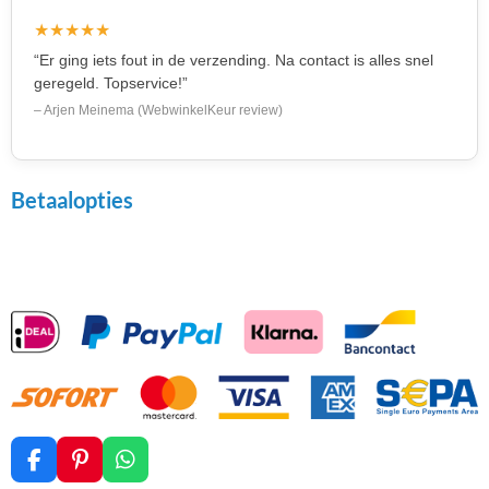
★★★★★
“Er ging iets fout in de verzending. Na contact is alles snel
geregeld. Topservice!”
– Arjen Meinema (WebwinkelKeur review)
Betaalopties
F
P
W